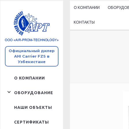
О КОМПАНИИ
ОБОРУДО
КОНТАКТЫ
Промышлен
Полупромы
Официальный дилер
Сплит-сис
AHI Carrier FZS в
Узбекистане
Мультизон
О КОМПАНИИ
ОБОРУДОВАНИЕ
ПРОМЫШЛЕННОЕ
НАШИ ОБЪЕКТЫ
ОБОРУДОВАНИЕ
СЕРТИФИКАТЫ
ПОЛУПРОМЫШЛЕННОЕ